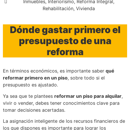
Inmuebles
,
Interiorismo
,
Reforma Integral
,
funcionalidades
Rehabilitación
,
Vivienda
desaparecerán
de la web.
Dónde gastar primero el
Marketing
presupuesto de una
Al compartir tus
intereses y
reforma
comportamiento
mientras visitas
nuestro sitio,
aumentas la
En términos económicos, es importante saber
qué
posibilidad de
reformar primero en un piso
, sobre todo si el
ver contenido y
presupuesto es ajustado.
ofertas
personalizados.
Ya sea que te plantees
reformar un piso para alquilar
,
vivir o vender, debes tener conocimientos clave para
tomar decisiones acertadas.
La asignación inteligente de los recursos financieros de
los que dispones es importante para lograr los