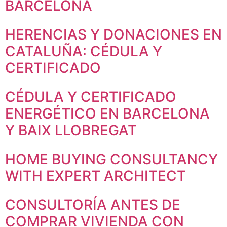
BARCELONA
HERENCIAS Y DONACIONES EN
CATALUÑA: CÉDULA Y
CERTIFICADO
CÉDULA Y CERTIFICADO
Necesarias
ENERGÉTICO EN BARCELONA
Estas
cookies no
Y BAIX LLOBREGAT
son
opcionales.
HOME BUYING CONSULTANCY
Son
necesarias
WITH EXPERT ARCHITECT
para que
funcione la
web.
CONSULTORÍA ANTES DE
COMPRAR VIVIENDA CON