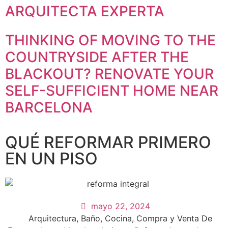
Estadísticas
ARQUITECTA EXPERTA
Para que
podamos
mejorar la
THINKING OF MOVING TO THE
funcionalidad
COUNTRYSIDE AFTER THE
y estructura
de la web, en
BLACKOUT? RENOVATE YOUR
base a cómo
se usa la
SELF-SUFFICIENT HOME NEAR
web.
BARCELONA
Experiencia
QUÉ REFORMAR PRIMERO
Para que
nuestra web
EN UN PISO
funcione lo
mejor posible
durante tu
visita. Si
rechaza estas
mayo 22, 2024
cookies,
Arquitectura
,
Baño
,
Cocina
,
Compra y Venta De
algunas