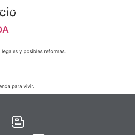
cio
OTRAS
ACTUALIDAD
BLOG
CONTACTO
IDIOMA
DA
 legales y posibles reformas.
nda para vivir.