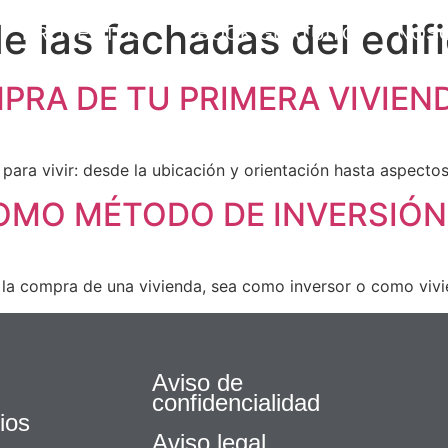
e las fachadas del edifi
PROYECTOS
EBOOK GRATUITO
NOS
PRA DE TU PRIMERA VIVIEN
ara vivir: desde la ubicación y orientación hasta aspectos
OMO MÉTODO DE INVERSIÓN
 compra de una vivienda, sea como inversor o como vivie
Aviso de
confidencialidad
ios
Aviso legal