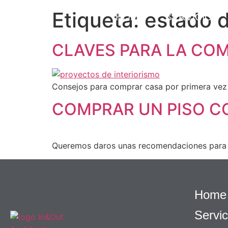
Etiqueta:
estado d
HOME
SERVICIOS
CLAVES PARA LA COM
Consejos para comprar casa por primera vez p
COMPRAR UN PISO C
Queremos daros unas recomendaciones para la
Home
Servic