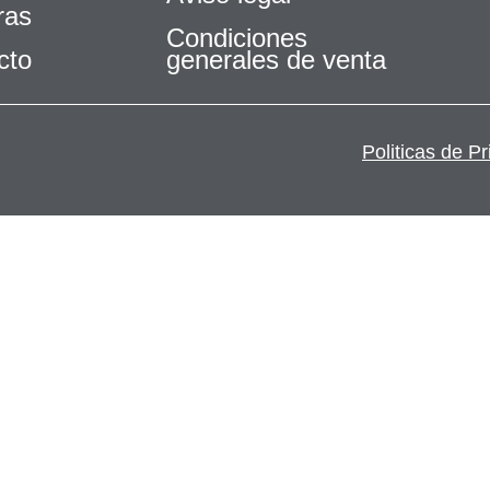
ras
Condiciones
cto
generales de venta
Politicas de P