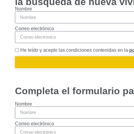
la búsqueda de nueva viv
Estadísticas
Para que
Nombre
podamos
mejorar la
funcionalidad
Correo electrónico
y estructura
de la web, en
base a cómo
He leído y acepto las condiciones contenidas en la
po
se usa la
web.
Experiencia
Para que
Completa el formulario pa
nuestra web
funcione lo
mejor posible
Nombre
durante tu
visita. Si
rechaza estas
Correo electrónico
cookies,
algunas