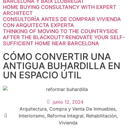
BARCELONA Y BAIX LLOBREGAT
HOME BUYING CONSULTANCY WITH EXPERT
ARCHITECT
CONSULTORÍA ANTES DE COMPRAR VIVIENDA
CON ARQUITECTA EXPERTA
THINKING OF MOVING TO THE COUNTRYSIDE
AFTER THE BLACKOUT? RENOVATE YOUR SELF-
SUFFICIENT HOME NEAR BARCELONA
CÓMO CONVERTIR UNA
Necesarias
ANTIGUA BUHARDILLA EN
Estas
cookies no
UN ESPACIO ÚTIL
son
opcionales.
Son
necesarias
para que
junio 12, 2024
funcione la
Arquitectura
,
Compra y Venta De Inmuebles
,
web.
Interiorismo
,
Reforma Integral
,
Rehabilitación
,
Vivienda