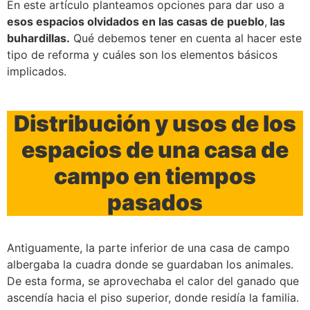
En este artículo planteamos opciones para dar uso a
funcionalidades
desaparecerán
esos espacios olvidados en las casas de pueblo
,
las
de la web.
buhardillas.
Qué debemos tener en cuenta al hacer este
tipo de reforma y cuáles son los elementos básicos
implicados.
Marketing
Al compartir tus
intereses y
Distribución y usos de los
comportamiento
mientras visitas
espacios de una casa de
nuestro sitio,
aumentas la
campo en tiempos
posibilidad de
ver contenido y
pasados
ofertas
personalizados.
Antiguamente, la parte inferior de una casa de campo
albergaba la cuadra donde se guardaban los animales.
De esta forma, se aprovechaba el calor del ganado que
ascendía hacia el piso superior, donde residía la familia.