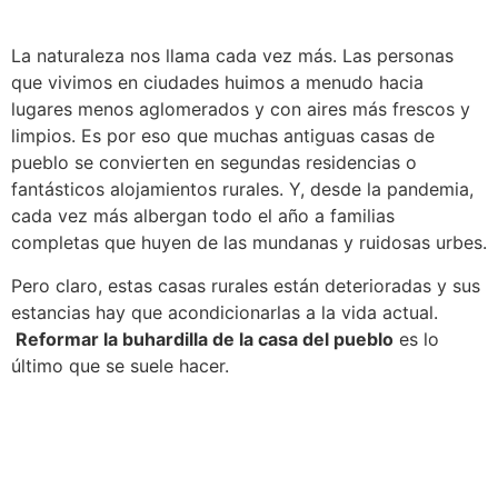
Estadísticas
Para que
podamos
La naturaleza nos llama cada vez más. Las personas
mejorar la
que vivimos en ciudades huimos a menudo hacia
funcionalidad
lugares menos aglomerados y con aires más frescos y
y estructura
limpios. Es por eso que muchas antiguas casas de
de la web, en
pueblo se convierten en segundas residencias o
base a cómo
se usa la
fantásticos alojamientos rurales. Y, desde la pandemia,
web.
cada vez más albergan todo el año a familias
completas que huyen de las mundanas y ruidosas urbes.
Pero claro, estas casas rurales están deterioradas y sus
Experiencia
Para que
estancias hay que acondicionarlas a la vida actual.
nuestra web
Reformar la buhardilla de la casa del pueblo
es lo
funcione lo
último que se suele hacer.
mejor posible
durante tu
visita. Si
rechaza estas
cookies,
algunas