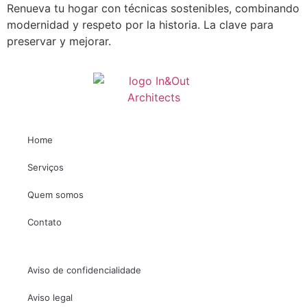
Renueva tu hogar con técnicas sostenibles, combinando
modernidad y respeto por la historia. La clave para
preservar y mejorar.
Home
Necessário
Esses cookies
Serviços
não são
opcionais. Eles
Quem somos
são
necessários
Contato
para o
funcionamento
do site.
Aviso de confidencialidade
Estadísticas
Aviso legal