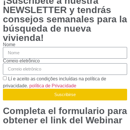
¡Suscríbete a nuestra
recursos
NEWSLETTER y tendrás
desaparecerão
do site.
consejos semanales para la
búsqueda de nueva
Marketing
vivienda!
Ao compartilhar
Nome
seus interesses
e
comportamento
Correio eletrônico
ao visitar nosso
site, você
aumenta suas
Lí e aceito as condições incluídas na política de
chances de ver
privacidade.
política de Privacidade
conteúdo e
ofertas
Suscribirse
personalizadas.
Completa el formulario para
obtener el link del Webinar