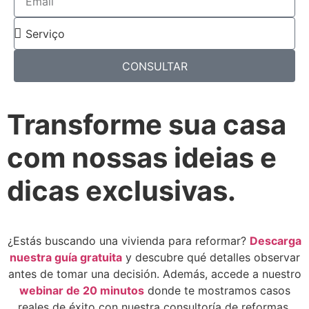
CONSULTAR
Transforme sua casa
Necessário
com nossas ideias e
Esses cookies
não são
dicas exclusivas.
opcionais. Eles
são
necessários
para o
¿Estás buscando una vivienda para reformar?
funcionamento
Descarga
do site.
nuestra guía gratuita
y descubre qué detalles observar
antes de tomar una decisión. Además, accede a nuestro
webinar de 20 minutos
donde te mostramos casos
Estadísticas
reales de éxito con nuestra consultoría de reformas,