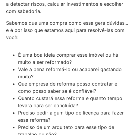
recursos
a detectar riscos, calcular investimentos e escolher
desaparecerão
com sabedoria.
do site.
Sabemos que uma compra como essa gera dúvidas...
e é por isso que estamos aqui para resolvê-las com
Marketing
você:
Ao compartilhar
seus interesses
e
É uma boa ideia comprar esse imóvel ou há
comportamento
muito a ser reformado?
ao visitar nosso
Vale a pena reformá-lo ou acabarei gastando
site, você
muito?
aumenta suas
Que empresa de reforma posso contratar e
chances de ver
conteúdo e
como posso saber se é confiável?
ofertas
Quanto custará essa reforma e quanto tempo
personalizadas.
levará para ser concluída?
Preciso pedir algum tipo de licença para fazer
essa reforma?
Preciso de um arquiteto para esse tipo de
trabalho ou não?