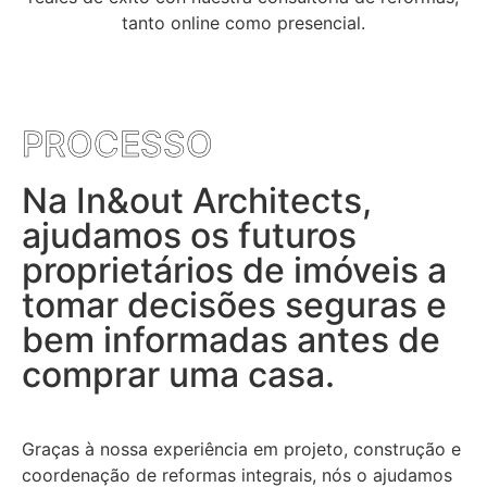
Assim,
tanto online como presencial.
podemos
melhorar a
funcionalidade
e a estrutura
do site com
PROCESSO
base em
como ele é
usado.
Na In&out Architects,
ajudamos os futuros
Experiência
proprietários de imóveis a
Para garantir
tomar decisões seguras e
que nosso site
tenha o melhor
bem informadas antes de
desempenho
comprar uma casa.
possível
durante sua
visita. Se você
rejeitar esses
Graças à nossa experiência em projeto, construção e
cookies,
coordenação de reformas integrais, nós o ajudamos
alguns