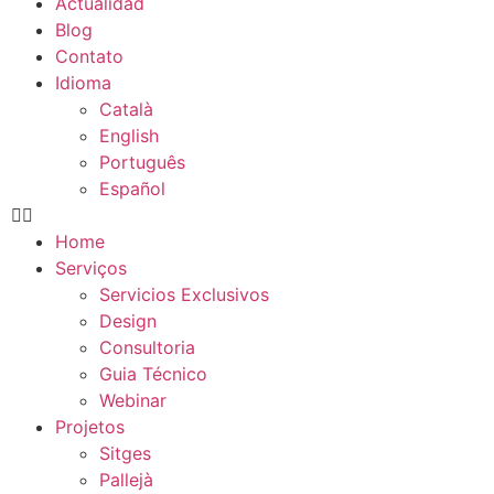
Actualidad
Blog
Contato
Idioma
Català
English
Português
Español
Necessário
Home
Esses cookies
Serviços
não são
Servicios Exclusivos
opcionais. Eles
são
Design
necessários
Consultoria
para o
Guia Técnico
funcionamento
Webinar
do site.
Projetos
Sitges
Pallejà
Estadísticas