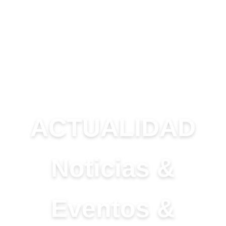
recursos
desaparecerão
do site.
Marketing
Ao compartilhar
seus interesses
e
comportamento
ao visitar nosso
ACTUALIDAD
site, você
aumenta suas
chances de ver
conteúdo e
Noticias &
ofertas
personalizadas.
Eventos &