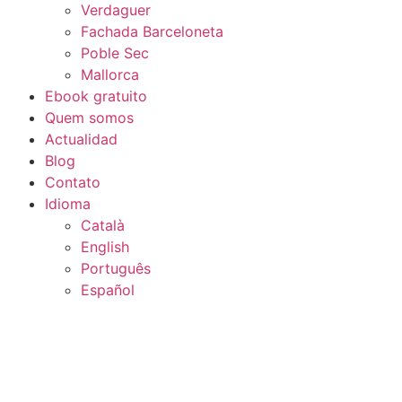
Assim,
Verdaguer
podemos
Fachada Barceloneta
melhorar a
Poble Sec
funcionalidade
Mallorca
e a estrutura
Ebook gratuito
do site com
base em
Quem somos
como ele é
Actualidad
usado.
Blog
Contato
Idioma
Experiência
Català
Para garantir
English
que nosso site
tenha o melhor
Português
desempenho
Español
possível
durante sua
visita. Se você
rejeitar esses
cookies,
alguns