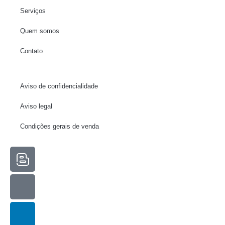
Serviços
Quem somos
Contato
Aviso de confidencialidade
Necessário
Aviso legal
Esses cookies
não são
Condições gerais de venda
opcionais. Eles
são
necessários
para o
funcionamento
do site.
Estadísticas