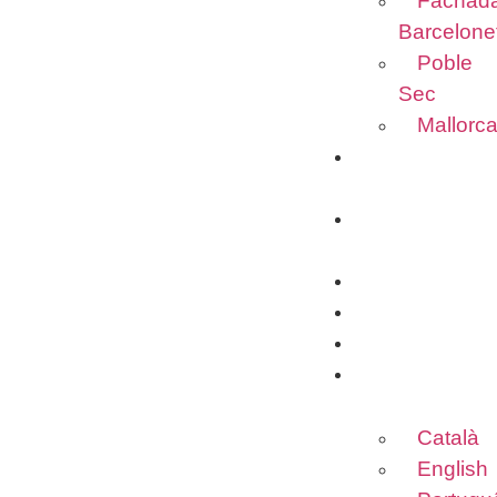
Fachad
Barcelone
Poble
Sec
Mallorc
EBOOK
GRATUITO
QUEM
Necessário
SOMOS
Esses cookies
não são
ACTUALIDAD
opcionais. Eles
BLOG
são
CONTATO
necessários
para o
IDIOMA
funcionamento
do site.
Català
English
Estadísticas