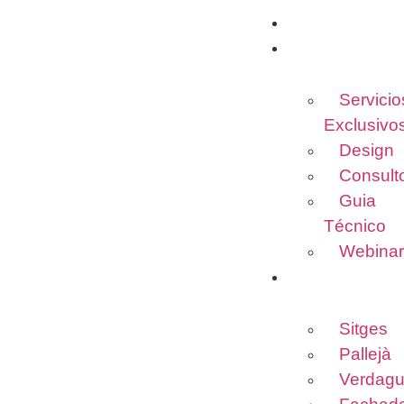
HOME
SERVIÇOS
Servicio
Exclusivo
Design
Consulto
Guia
Técnico
Webinar
PROJETOS
Sitges
Pallejà
Verdagu