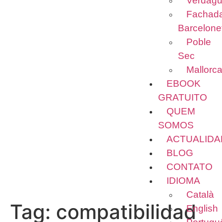
Verdagu
recursos
Fachad
desaparecerão
do site.
Barcelone
Poble
Sec
Marketing
Ao compartilhar
Mallorc
seus interesses
EBOOK
e
GRATUITO
comportamento
ao visitar nosso
QUEM
site, você
SOMOS
aumenta suas
chances de ver
ACTUALIDA
conteúdo e
BLOG
ofertas
CONTATO
personalizadas.
IDIOMA
Català
Tag:
compatibilidad
English