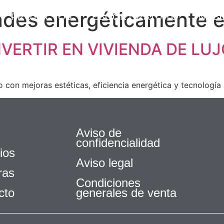
ades energéticamente e
PROYECTOS
EBOOK GRATUITO
NOS
ERTIR EN VIVIENDA DE LU
 con mejoras estéticas, eficiencia energética y tecnología
Aviso de
confidencialidad
ios
Aviso legal
ras
Condiciones
cto
generales de venta