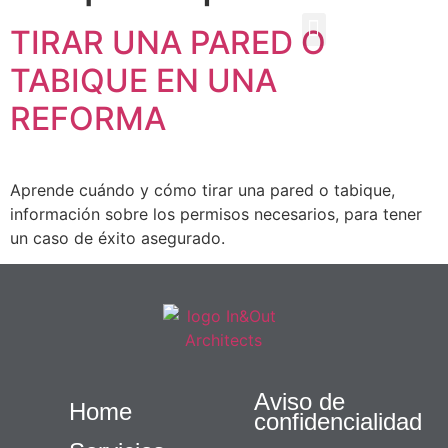
TIRAR UNA PARED O
EBOOK GRATUITO
TABIQUE EN UNA
REFORMA
Aprende cuándo y cómo tirar una pared o tabique,
información sobre los permisos necesarios, para tener
un caso de éxito asegurado.
Aviso de
Home
confidencialidad