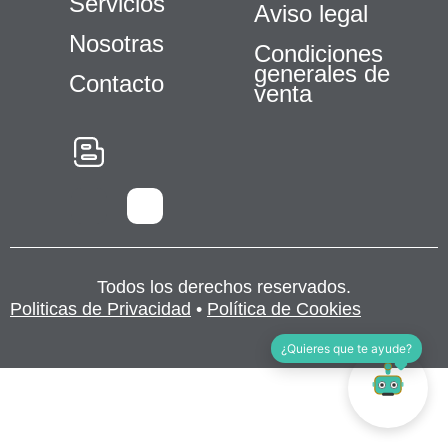
Servicios
Aviso legal
Nosotras
Condiciones
generales de
Contacto
venta
Necesarias
Estas
cookies no
son
Todos los derechos reservados.
opcionales.
Son
Politicas de Privacidad
•
Política de Cookies
necesarias
para que
¿Quieres que te ayude?
funcione la
web.