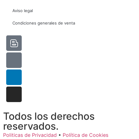
Estadísticas
Para que
Aviso legal
podamos
mejorar la
Condiciones generales de venta
funcionalidad
y estructura
de la web, en
base a cómo
se usa la
web.
Experiencia
Para que
nuestra web
funcione lo
mejor posible
durante tu
Todos los derechos
visita. Si
reservados.
rechaza estas
cookies,
Politicas de Privacidad
•
Política de Cookies
algunas