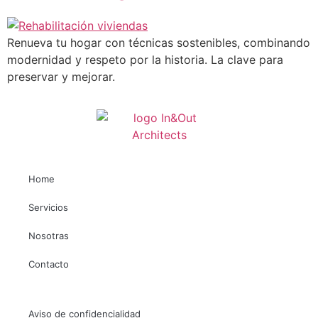
Renueva tu hogar con técnicas sostenibles, combinando
modernidad y respeto por la historia. La clave para
preservar y mejorar.
Necesarias
Estas
cookies no
Home
son
opcionales.
Servicios
Son
necesarias
Nosotras
para que
funcione la
Contacto
web.
Aviso de confidencialidad