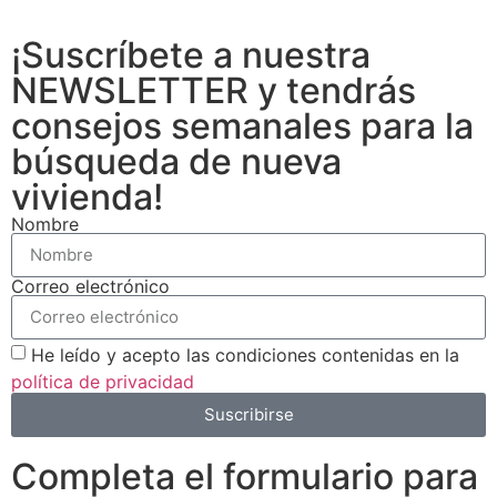
funcionalidades
desaparecerán
¡Suscríbete a nuestra
de la web.
NEWSLETTER y tendrás
consejos semanales para la
Marketing
búsqueda de nueva
Al compartir tus
intereses y
vivienda!
comportamiento
mientras visitas
Nombre
nuestro sitio,
aumentas la
Correo electrónico
posibilidad de
ver contenido y
ofertas
He leído y acepto las condiciones contenidas en la
personalizados.
política de privacidad
Suscribirse
Completa el formulario para