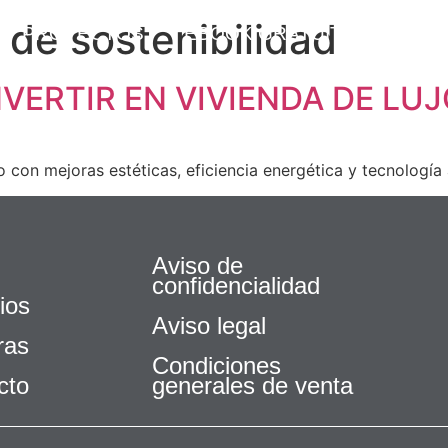
de sostenibilidad
PROYECTOS
EBOOK GRATUITO
NOS
ERTIR EN VIVIENDA DE LU
 con mejoras estéticas, eficiencia energética y tecnología
Aviso de
confidencialidad
ios
Aviso legal
ras
Condiciones
cto
generales de venta