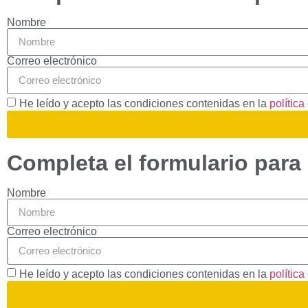
Estadísticas
Para que
Nombre
podamos
mejorar la
Correo electrónico
funcionalidad
y estructura
de la web, en
base a cómo
He leído y acepto las condiciones contenidas en la
política
se usa la
web.
Completa el formulario para 
Experiencia
Para que
Nombre
nuestra web
funcione lo
Correo electrónico
mejor posible
durante tu
visita. Si
rechaza estas
He leído y acepto las condiciones contenidas en la
política
cookies,
algunas