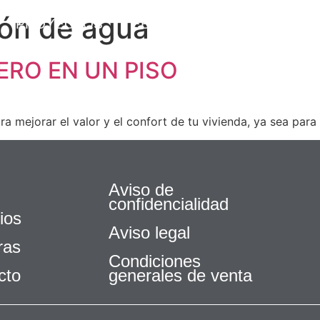
ión de agua
PROYECTOS
EBOOK GRATUITO
NOS
RO EN UN PISO
mejorar el valor y el confort de tu vivienda, ya sea para vi
Aviso de
confidencialidad
ios
Aviso legal
ras
Condiciones
cto
generales de venta