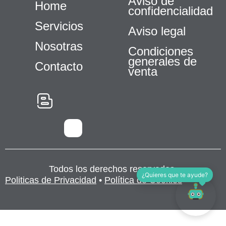
Aviso de
Home
confidencialidad
Servicios
Aviso legal
Nosotras
Condiciones
generales de
Contacto
venta
Necesarias
Estas
cookies no
son
opcionales.
Son
necesarias
Todos los derechos reservados.
para que
¿Quieres que te ayude?
Politicas de Privacidad
•
Política de Cookies
funcione la
web.