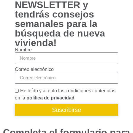
NEWSLETTER y
funcionalidades
desaparecerán
tendrás consejos
de la web.
semanales para la
búsqueda de nueva
Marketing
vivienda!
Al compartir tus
intereses y
Nombre
comportamiento
mientras visitas
nuestro sitio,
Correo electrónico
aumentas la
posibilidad de
ver contenido y
ofertas
He leído y acepto las condiciones contenidas
personalizados.
en la
política de privacidad
Suscribirse
Completa el formulario para