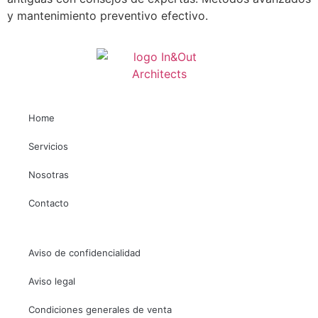
y mantenimiento preventivo efectivo.
Home
Necesarias
Servicios
Estas
Nosotras
cookies no
son
Contacto
opcionales.
Son
necesarias
para que
Aviso de confidencialidad
funcione la
web.
Aviso legal
Condiciones generales de venta