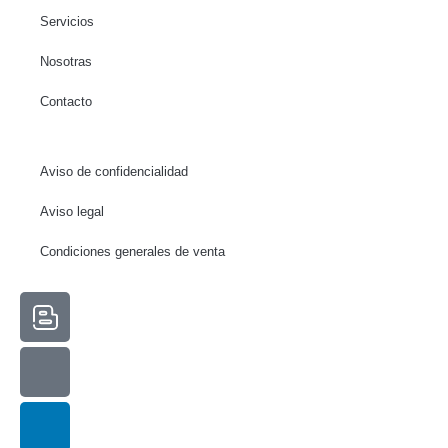
Servicios
Nosotras
Contacto
Aviso de confidencialidad
Necesarias
Aviso legal
Estas
cookies no
Condiciones generales de venta
son
opcionales.
Son
necesarias
para que
funcione la
web.