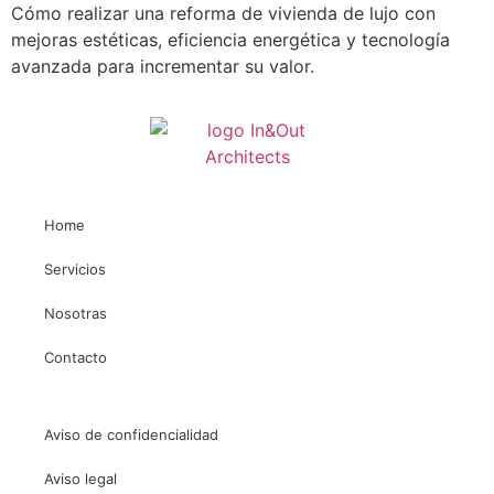
Cómo realizar una reforma de vivienda de lujo con
mejoras estéticas, eficiencia energética y tecnología
avanzada para incrementar su valor.
Home
Necesarias
Estas
Servicios
cookies no
son
Nosotras
opcionales.
Son
Contacto
necesarias
para que
funcione la
web.
Aviso de confidencialidad
Aviso legal