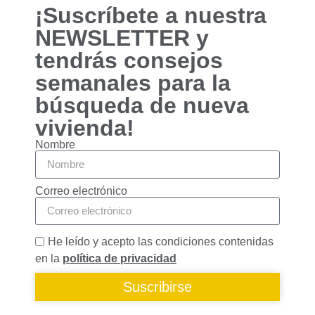
funcionalidades
¡Suscríbete a nuestra
desaparecerán
NEWSLETTER y
de la web.
tendrás consejos
semanales para la
Marketing
Al compartir tus
búsqueda de nueva
intereses y
vivienda!
comportamiento
mientras visitas
Nombre
nuestro sitio,
aumentas la
posibilidad de
Correo electrónico
ver contenido y
ofertas
personalizados.
He leído y acepto las condiciones contenidas
en la
política de privacidad
Suscribirse