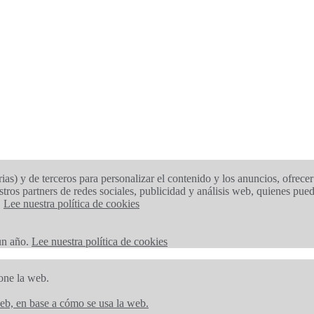
) y de terceros para personalizar el contenido y los anuncios, ofrecer 
tros partners de redes sociales, publicidad y análisis web, quienes pu
.
Lee nuestra política de cookies
 un año.
Lee nuestra política de cookies
one la web.
eb, en base a cómo se usa la web.