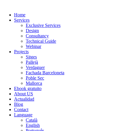
Ir
al
Home
contenido
Services
Exclusive Services
Design
Consultancy
Technical Guide
Webinar
Projects
Sitges
Pallejà
Verdaguer
Fachada Barceloneta
Poble Sec
Mallorca
Ebook gratuito
About US
Actualidad
Blog
Contact
Language
Català
English
Português