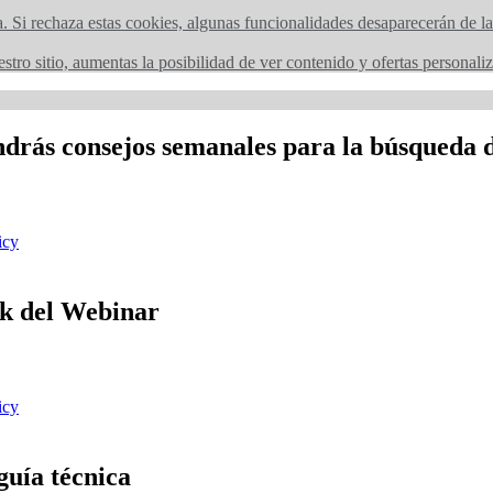
a. Si rechaza estas cookies, algunas funcionalidades desaparecerán de l
stro sitio, aumentas la posibilidad de ver contenido y ofertas personali
rás consejos semanales para la búsqueda d
icy
nk del Webinar
icy
guía técnica