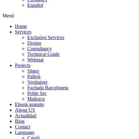
Español
Menú
Home
Services
Exclusive Services
Design
Consultancy
Technical Guide
Webinar
Projects
Sitges
Pallejà
Verdaguer
Fachada Barceloneta
Poble Sec
Mallorca
Ebook gratuito
About US
Actualidad
Blog
Contact
Language
Català