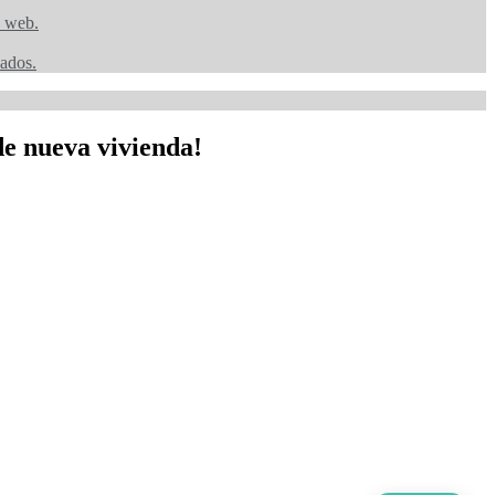
a web.
zados.
e nueva vivienda!