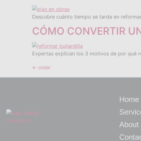
Descubre cuánto tiempo se tarda en reformar 
CÓMO CONVERTIR UNA
Expertas explican los 3 motivos de por qué re
←
older
Home
Servic
About
Conta