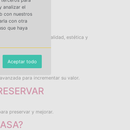
 analizar el
STE AÑO
eb con nuestros
arla con otra
 uso que haya
s destacan por funcionalidad, estética y
JO
Aceptar todo
 avanzada para incrementar su valor.
PRESERVAR
ara preservar y mejorar.
CASA?