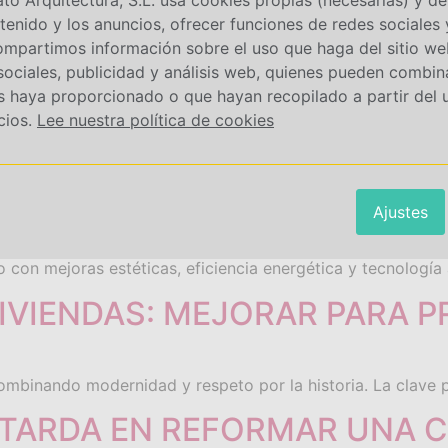
tenido y los anuncios, ofrecer funciones de redes sociales y
ENCIAS EN COCINAS PARA E
ompartimos información sobre el uso que haga del sitio w
sociales, publicidad y análisis web, quienes pueden combin
s haya proporcionado o que hayan recopilado a partir del
cios.
Lee nuestra política de cookies
 para 2025 de la Feria Hábitat Valencia. Las nuevas cocina
ERTIR EN VIVIENDA DE LU
Ajustes
 con mejoras estéticas, eficiencia energética y tecnología
VIVIENDAS: MEJORAR PARA 
ombinando modernidad y respeto por la historia. La clave p
 TARDA EN REFORMAR UNA 