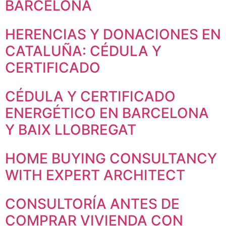
BARCELONA
HERENCIAS Y DONACIONES EN
CATALUÑA: CÉDULA Y
CERTIFICADO
CÉDULA Y CERTIFICADO
Necesarias
ENERGÉTICO EN BARCELONA
Estas
cookies no
Y BAIX LLOBREGAT
son
opcionales.
HOME BUYING CONSULTANCY
Son
necesarias
WITH EXPERT ARCHITECT
para que
funcione la
web.
CONSULTORÍA ANTES DE
COMPRAR VIVIENDA CON