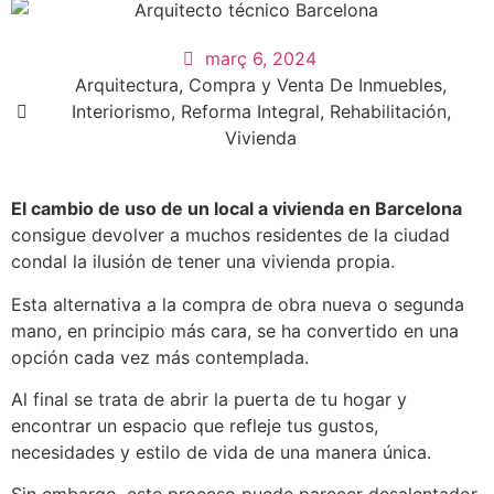
funcionalidades
desaparecerán
de la web.
març 6, 2024
Arquitectura
,
Compra y Venta De Inmuebles
,
Interiorismo
,
Reforma Integral
,
Rehabilitación
,
Marketing
Vivienda
Al compartir tus
intereses y
comportamiento
El cambio de uso de un local a vivienda en Barcelona
mientras visitas
consigue devolver a muchos residentes de la ciudad
nuestro sitio,
condal la ilusión de tener una vivienda propia.
aumentas la
posibilidad de
Esta alternativa a la compra de obra nueva o segunda
ver contenido y
mano, en principio más cara, se ha convertido en una
ofertas
personalizados.
opción cada vez más contemplada.
Al final se trata de abrir la puerta de tu hogar y
encontrar un espacio que refleje tus gustos,
necesidades y estilo de vida de una manera única.