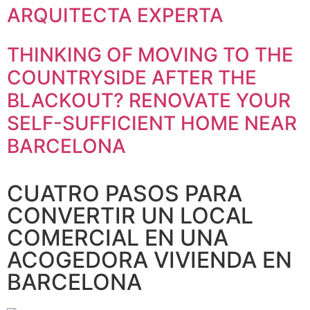
Estadísticas
ARQUITECTA EXPERTA
Para que
podamos
mejorar la
THINKING OF MOVING TO THE
funcionalidad
COUNTRYSIDE AFTER THE
y estructura
de la web, en
BLACKOUT? RENOVATE YOUR
base a cómo
se usa la
SELF-SUFFICIENT HOME NEAR
web.
BARCELONA
Experiencia
CUATRO PASOS PARA
Para que
nuestra web
CONVERTIR UN LOCAL
funcione lo
COMERCIAL EN UNA
mejor posible
durante tu
ACOGEDORA VIVIENDA EN
visita. Si
BARCELONA
rechaza estas
cookies,
algunas