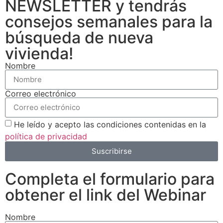
NEWSLETTER y tendrás
funcionalidades
desaparecerán
consejos semanales para la
de la web.
búsqueda de nueva
vivienda!
Marketing
Nombre
Al compartir tus
intereses y
comportamiento
Correo electrónico
mientras visitas
nuestro sitio,
aumentas la
He leído y acepto las condiciones contenidas en la
posibilidad de
política de privacidad
ver contenido y
ofertas
Suscribirse
personalizados.
Completa el formulario para
obtener el link del Webinar
Nombre