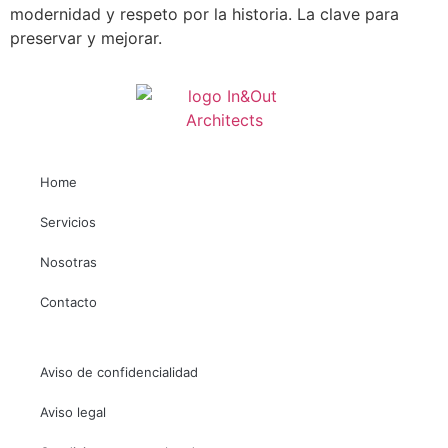
modernidad y respeto por la historia. La clave para
preservar y mejorar.
Home
Necesarias
Servicios
Estas
cookies no
Nosotras
son
opcionales.
Contacto
Son
necesarias
para que
funcione la
Aviso de confidencialidad
web.
Aviso legal