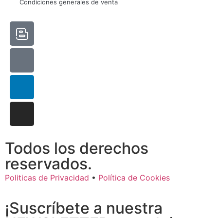
Condiciones generales de venta
Estadísticas
Para que
podamos
mejorar la
funcionalidad
y estructura
de la web, en
base a cómo
se usa la
web.
Experiencia
Para que
Todos los derechos
nuestra web
funcione lo
reservados.
mejor posible
durante tu
Politicas de Privacidad
•
Política de Cookies
visita. Si
rechaza estas
¡Suscríbete a nuestra
cookies,
algunas