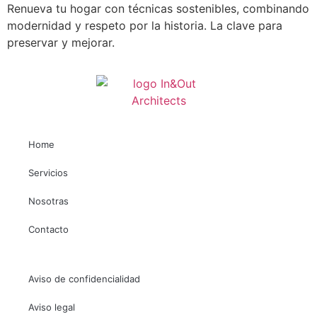
Renueva tu hogar con técnicas sostenibles, combinando
modernidad y respeto por la historia. La clave para
preservar y mejorar.
Home
Necesarias
Estas
Servicios
cookies no
son
Nosotras
opcionales.
Son
Contacto
necesarias
para que
funcione la
web.
Aviso de confidencialidad
Aviso legal