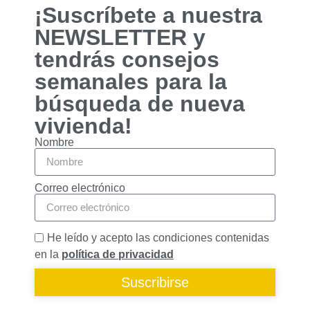
funcionalidades
¡Suscríbete a nuestra
desaparecerán
NEWSLETTER y
de la web.
tendrás consejos
semanales para la
Marketing
Al compartir tus
búsqueda de nueva
intereses y
vivienda!
comportamiento
mientras visitas
Nombre
nuestro sitio,
aumentas la
posibilidad de
Correo electrónico
ver contenido y
ofertas
personalizados.
He leído y acepto las condiciones contenidas
en la
política de privacidad
Suscribirse