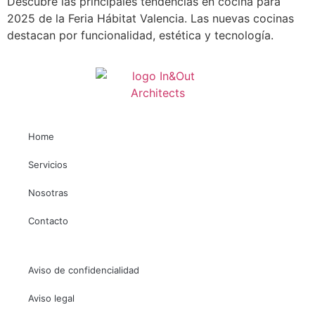
Descubre las principales tendencias en cocina para
2025 de la Feria Hábitat Valencia. Las nuevas cocinas
destacan por funcionalidad, estética y tecnología.
Home
Necesarias
Estas
Servicios
cookies no
son
Nosotras
opcionales.
Son
Contacto
necesarias
para que
funcione la
Aviso de confidencialidad
web.
Aviso legal