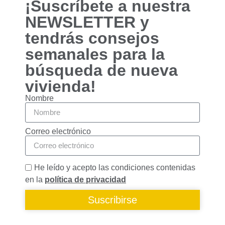
¡Suscríbete a nuestra
funcionalidades
desaparecerán
NEWSLETTER y
de la web.
tendrás consejos
semanales para la
Marketing
búsqueda de nueva
Al compartir tus
intereses y
vivienda!
comportamiento
Nombre
mientras visitas
nuestro sitio,
aumentas la
posibilidad de
Correo electrónico
ver contenido y
ofertas
personalizados.
He leído y acepto las condiciones contenidas
en la
política de privacidad
Suscribirse