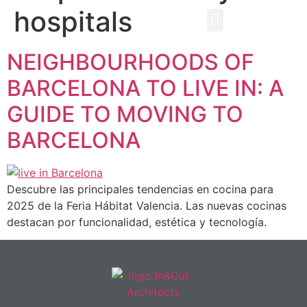
hospitals
EBOOK GRATUITO
NEIGHBOURHOODS OF
BARCELONA TO LIVE IN: A
GUIDE TO MOVING TO
BARCELONA
Descubre las principales tendencias en cocina para
2025 de la Feria Hábitat Valencia. Las nuevas cocinas
destacan por funcionalidad, estética y tecnología.