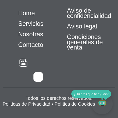
Aviso de
Home
confidencialidad
Servicios
Aviso legal
Nosotras
Condiciones
generales de
Contacto
venta
Necesarias
Estas
cookies no
son
opcionales.
Son
necesarias
para que
¿Quieres que te ayude?
funcione la
Todos los derechos reservados.
web.
Politicas de Privacidad
•
Política de Cookies