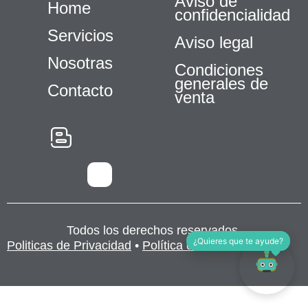
Aviso de
Home
confidencialidad
Servicios
Aviso legal
Nosotras
Condiciones
generales de
Contacto
venta
Necesarias
Estas
cookies no
son
opcionales.
Son
necesarias
Todos los derechos reservados.
para que
¿Quieres que te ayude?
Politicas de Privacidad
•
Política de Cookies
funcione la
web.