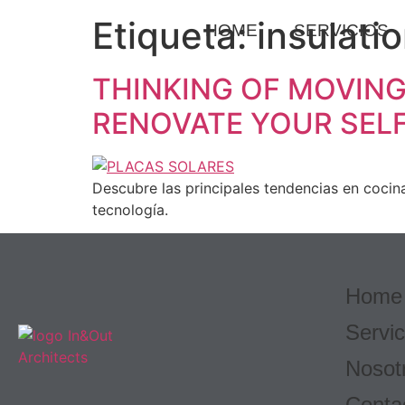
Etiqueta:
insulati
HOME
SERVICIOS
THINKING OF MOVING
RENOVATE YOUR SEL
Descubre las principales tendencias en cocina
tecnología.
Home
Servic
Nosot
Conta