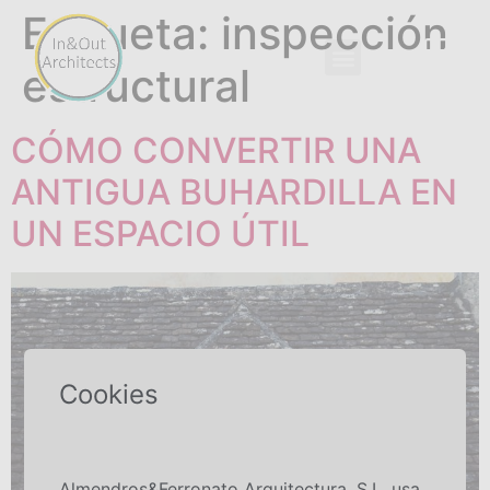
Etiqueta:
inspección
estructural
EBOOK GRATUITO
CÓMO CONVERTIR UNA
ANTIGUA BUHARDILLA EN
UN ESPACIO ÚTIL
Cookies
Almendros&Ferronato Arquitectura, S.L. usa