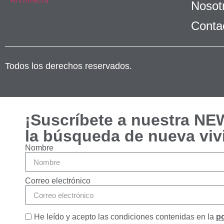
Nosot
Conta
Todos los derechos reservados.
Necesarias
Estas
¡Suscríbete a nuestra N
cookies no
la búsqueda de nueva viv
son
opcionales.
Nombre
Son
necesarias
para que
Correo electrónico
funcione la
web.
He leído y acepto las condiciones contenidas en la
po