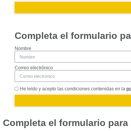
Estadísticas
Para que
podamos
mejorar la
funcionalidad
y estructura
Completa el formulario pa
de la web, en
base a cómo
Nombre
se usa la
web.
Correo electrónico
Experiencia
Para que
nuestra web
He leído y acepto las condiciones contenidas en la
po
funcione lo
mejor posible
durante tu
visita. Si
rechaza estas
Completa el formulario para 
cookies,
algunas