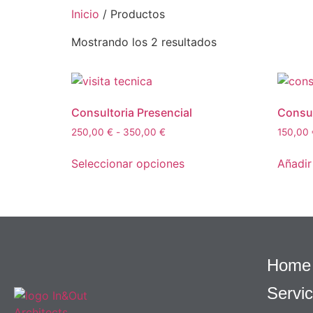
Inicio
/ Productos
HOME
SERVICIOS
Mostrando los 2 resultados
Consultoria Presencial
Consul
250,00
€
-
350,00
€
150,00
Seleccionar opciones
Añadir 
Home
Servic