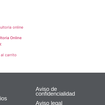
PROYECTOS
EBOOK GRATUITO
NOS
toria Online
€
al carrito
Aviso de
confidencialidad
ios
Aviso legal