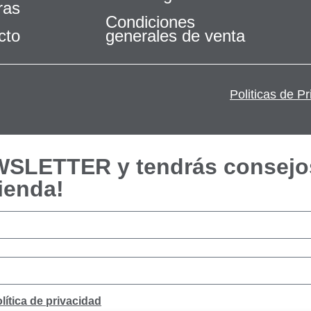
ras
Condiciones
cto
generales de venta
Politicas de P
EWSLETTER y tendrás consejo
ienda!
lítica de privacidad