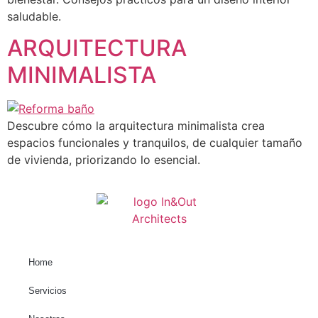
Estadísticas
saludable.
Para que
podamos
ARQUITECTURA
mejorar la
funcionalidad
MINIMALISTA
y estructura
de la web, en
base a cómo
se usa la
Descubre cómo la arquitectura minimalista crea
web.
espacios funcionales y tranquilos, de cualquier tamaño
de vivienda, priorizando lo esencial.
Experiencia
Para que
nuestra web
funcione lo
mejor posible
durante tu
Home
visita. Si
rechaza estas
Servicios
cookies,
algunas