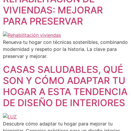
VIVIENDAS: MEJORAR
PARA PRESERVAR
Renueva tu hogar con técnicas sostenibles, combinando
modernidad y respeto por la historia. La clave para
preservar y mejorar.
Necesarias
CASAS SALUDABLES, QUÉ
Estas
cookies no
SON Y CÓMO ADAPTAR TU
son
opcionales.
HOGAR A ESTA TENDENCIA
Son
necesarias
DE DISEÑO DE INTERIORES
para que
funcione la
web.
Descubre cómo adaptar tu hogar para mejorar tu
bienestar. Consejos prácticos para un diseño interior