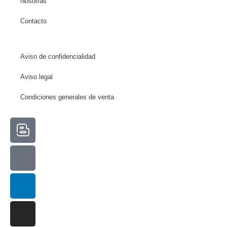
Nosotras
funcionalidades
desaparecerán
Contacto
de la web.
Aviso de confidencialidad
Marketing
Al compartir tus
Aviso legal
intereses y
comportamiento
Condiciones generales de venta
mientras visitas
nuestro sitio,
aumentas la
posibilidad de
ver contenido y
ofertas
personalizados.