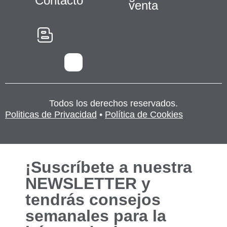
Contacto
venta
Estadísticas
Para que
podamos
mejorar la
funcionalidad
y estructura
de la web, en
base a cómo
se usa la
web.
Todos los derechos reservados.
Politicas de Privacidad
•
Política de Cookies
Experiencia
Para que
nuestra web
funcione lo
¡Suscríbete a nuestra
mejor posible
NEWSLETTER y
durante tu
visita. Si
tendrás consejos
rechaza estas
semanales para la
cookies,
algunas