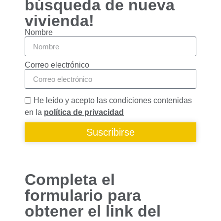
búsqueda de nueva
funcionalidades
desaparecerán
vivienda!
de la web.
Nombre
Marketing
Correo electrónico
Al compartir tus
intereses y
comportamiento
mientras visitas
He leído y acepto las condiciones contenidas
nuestro sitio,
en la
política de privacidad
aumentas la
posibilidad de
Suscribirse
ver contenido y
ofertas
personalizados.
Completa el
formulario para
obtener el link del