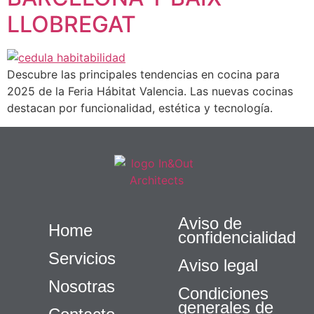
LLOBREGAT
Descubre las principales tendencias en cocina para
2025 de la Feria Hábitat Valencia. Las nuevas cocinas
destacan por funcionalidad, estética y tecnología.
Necesarias
Estas
cookies no
son
opcionales.
Son
Aviso de
Home
necesarias
confidencialidad
para que
Servicios
funcione la
Aviso legal
web.
Nosotras
Condiciones
generales de